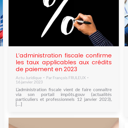
L’administration fiscale confirme
les taux applicables aux crédits
de paiement en 2023
Actu Juridique
Par
François FRULEUX
16 janvier 2023
L’administration fiscale vient de faire connaître
via son portail impôts.gouv (actualités
particuliers et professionnels 12 janvier 2023),
[…]