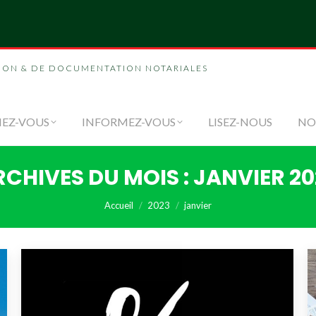
NOUS
FORMEZ-VOUS
INFORMEZ-VOUS
LI
ION & DE DOCUMENTATION NOTARIALES
EZ-VOUS
INFORMEZ-VOUS
LISEZ-NOUS
NO
RCHIVES DU MOIS :
JANVIER 20
Vous êtes ici :
Accueil
2023
janvier