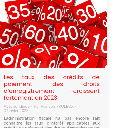
Les taux des crédits de
paiement des droits
d’enregistrement croissent
fortement en 2023
Actu Juridique
Par
François FRULEUX
3 janvier 2023
L’administration fiscale n’a pas encore fait
connaitre les taux d’intérêt applicables aux
crédits de paiement des droits d’enregistrement