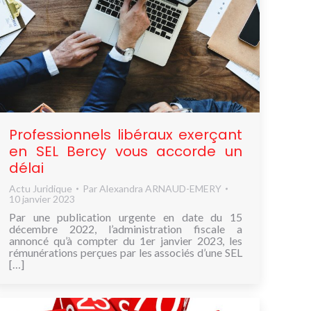
Professionnels libéraux exerçant
en SEL Bercy vous accorde un
délai
Actu Juridique
Par
Alexandra ARNAUD-EMERY
10 janvier 2023
Par une publication urgente en date du 15
décembre 2022, l’administration fiscale a
annoncé qu’à compter du 1er janvier 2023, les
rémunérations perçues par les associés d’une SEL
[…]