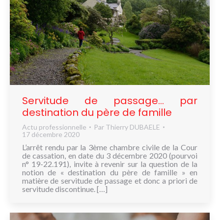
Servitude de passage… par
destination du père de famille
Actu professionnelle
Par
Thierry DUBAELE
17 décembre 2020
L’arrêt rendu par la 3ème chambre civile de la Cour
de cassation, en date du 3 décembre 2020 (pourvoi
n° 19-22.191), invite à revenir sur la question de la
notion de « destination du père de famille » en
matière de servitude de passage et donc a priori de
servitude discontinue. […]