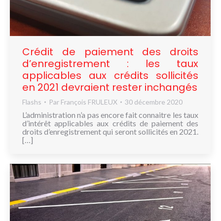
NOUS
CONNAÎTRE
CONTACT
Crédit de paiement des droits
d’enregistrement : les taux
applicables aux crédits sollicités
en 2021 devraient rester inchangés
Flashs
Par
François FRULEUX
30 décembre 2020
L’administration n’a pas encore fait connaitre les taux
d’intérêt applicables aux crédits de paiement des
droits d’enregistrement qui seront sollicités en 2021.
[…]