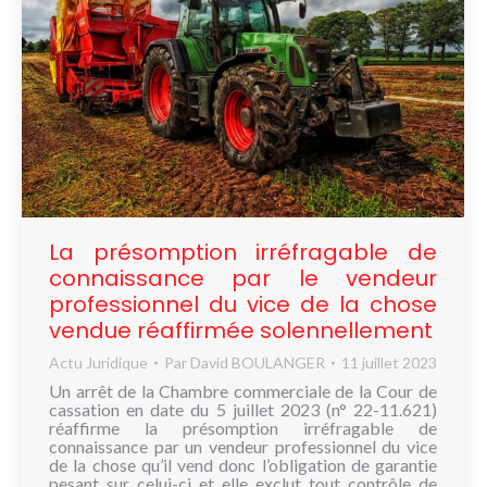
La présomption irréfragable de
connaissance par le vendeur
professionnel du vice de la chose
vendue réaffirmée solennellement
Actu Juridique
Par
David BOULANGER
11 juillet 2023
Un arrêt de la Chambre commerciale de la Cour de
cassation en date du 5 juillet 2023 (n° 22-11.621)
réaffirme la présomption irréfragable de
connaissance par un vendeur professionnel du vice
de la chose qu’il vend donc l’obligation de garantie
pesant sur celui-ci et elle exclut tout contrôle de