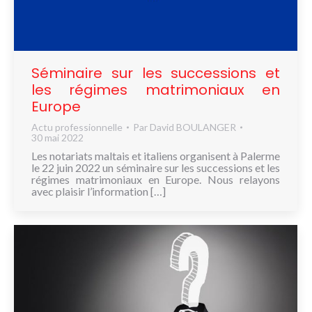
NOUS
CONNAÎTRE
CONTACT
Séminaire sur les successions et
les régimes matrimoniaux en
Europe
Actu professionnelle
Par
David BOULANGER
30 mai 2022
Les notariats maltais et italiens organisent à Palerme
le 22 juin 2022 un séminaire sur les successions et les
régimes matrimoniaux en Europe. Nous relayons
avec plaisir l’information […]