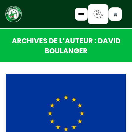
ARCHIVES DE L’AUTEUR :
DAVID
✕
BOULANGER
Vous êtes ici :
INTERROGEZ-
NOUS
FORMEZ-
VOUS
INFORMEZ-
VOUS
LISEZ-NOUS