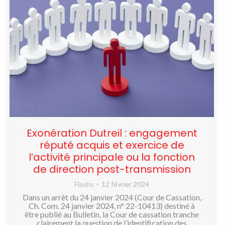
Exonération Dutreil : engagement
réputé acquis et exercice de
l’activité principale ou la fonction
de direction post-transmission
Flashs
12 février 2024
Dans un arrêt du 24 janvier 2024 (Cour de Cassation,
Ch. Com. 24 janvier 2024, n° 22-10413) destiné à
être publié au Bulletin, la Cour de cassation tranche
clairement la question de l’identification des