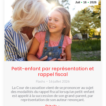
Juil
16
2026
Petit-enfant par représentation et
rappel fiscal
Flashs
16 juillet 2026
La Cour de cassation vient de se prononcer au sujet
des modalités du rappel fiscal lorsqu’un petit-enfant
est appelé à la succession de son grand-parent, par
représentation de son auteur renonçant.
Détails