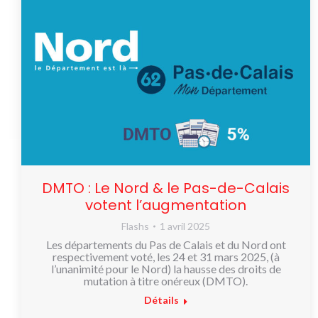
DMTO : Le Nord & le Pas-de-Calais
votent l’augmentation
Flashs
1 avril 2025
Les départements du Pas de Calais et du Nord ont
respectivement voté, les 24 et 31 mars 2025, (à
l’unanimité pour le Nord) la hausse des droits de
mutation à titre onéreux (DMTO).
Détails