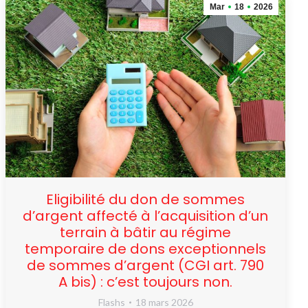
Mar
18
2026
Eligibilité du don de sommes
d’argent affecté à l’acquisition d’un
terrain à bâtir au régime
temporaire de dons exceptionnels
de sommes d’argent (CGI art. 790
A bis) : c’est toujours non.
Flashs
18 mars 2026