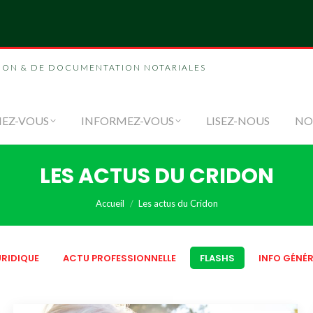
NOUS
FORMEZ-VOUS
INFORMEZ-VOUS
LI
ION & DE DOCUMENTATION NOTARIALES
EZ-VOUS
INFORMEZ-VOUS
LISEZ-NOUS
NO
LES ACTUS DU CRIDON
Vous êtes ici :
Accueil
Les actus du Cridon
RIDIQUE
ACTU PROFESSIONNELLE
FLASHS
INFO GÉNÉR