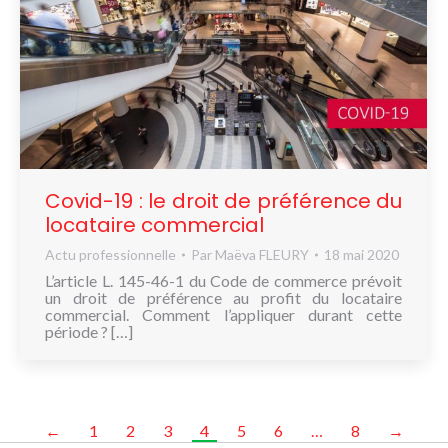
Covid-19 : le droit de préférence du
locataire commercial
Actu professionnelle
Par
Maëva FLEURY
18 mai 2020
L’article L. 145-46-1 du Code de commerce prévoit
un droit de préférence au profit du locataire
commercial. Comment l’appliquer durant cette
période ? […]
←
1
2
3
4
5
6
…
8
→