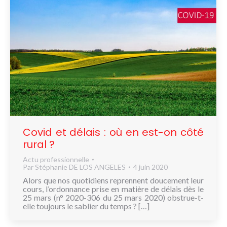
Covid et délais : où en est-on côté
rural ?
Actu professionnelle
Par
Stéphanie DE LOS ANGELES
4 juin 2020
Alors que nos quotidiens reprennent doucement leur
cours, l’ordonnance prise en matière de délais dès le
25 mars (n° 2020-306 du 25 mars 2020) obstrue-t-
elle toujours le sablier du temps ? […]