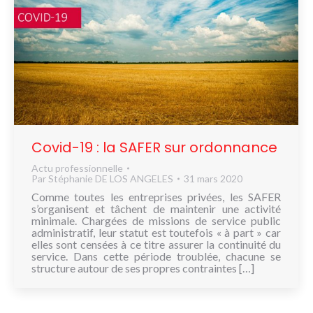
Covid-19 : la SAFER sur ordonnance
Actu professionnelle
Par
Stéphanie DE LOS ANGELES
31 mars 2020
Comme toutes les entreprises privées, les SAFER
s’organisent et tâchent de maintenir une activité
minimale. Chargées de missions de service public
administratif, leur statut est toutefois « à part » car
elles sont censées à ce titre assurer la continuité du
service. Dans cette période troublée, chacune se
structure autour de ses propres contraintes […]