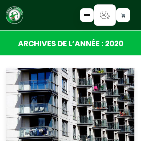
ARCHIVES DE L’ANNÉE :
2020
✕
Vous êtes ici :
INTERROGEZ-
NOUS
FORMEZ-
VOUS
INFORMEZ-
VOUS
LISEZ-NOUS