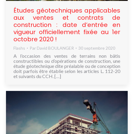
Études géotechniques applicables
aux ventes et contrats de
construction : date d’entrée en
vigueur officiellement fixée au 1er
octobre 2020 !
Flashs
Par
David BOULANGER
30 septembre 2020
A l’occasion des ventes de terrains non bâtis
constructibles ou d’opérations de construction, une
étude géotechnique dite préalable ou de conception
doit parfois être établie selon les articles L. 112-20
et suivants du CCH. […]