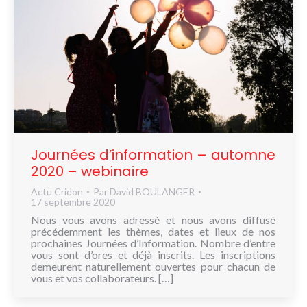
Journées d’information – automne
2020 – webinaire
Actu Cridon
Par
David BOULANGER
17 septembre 2020
Nous vous avons adressé et nous avons diffusé
précédemment les thèmes, dates et lieux de nos
prochaines Journées d’Information. Nombre d’entre
vous sont d’ores et déjà inscrits. Les inscriptions
demeurent naturellement ouvertes pour chacun de
vous et vos collaborateurs. […]