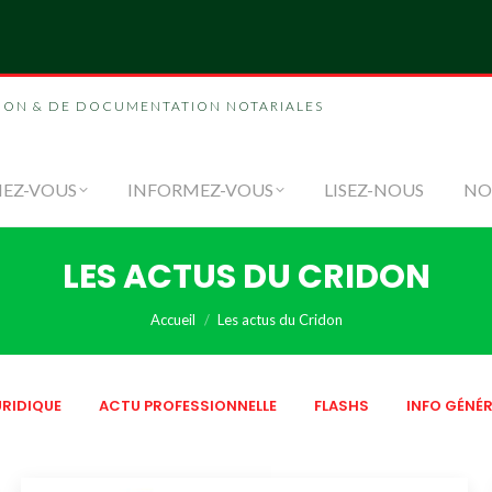
NOUS
FORMEZ-VOUS
INFORMEZ-VOUS
LI
ION & DE DOCUMENTATION NOTARIALES
EZ-VOUS
INFORMEZ-VOUS
LISEZ-NOUS
NO
LES ACTUS DU CRIDON
Vous êtes ici :
Accueil
Les actus du Cridon
RIDIQUE
ACTU PROFESSIONNELLE
FLASHS
INFO GÉNÉR