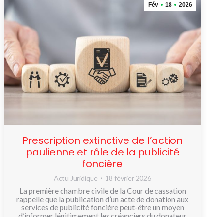
Fév
18
2026
Prescription extinctive de l’action
paulienne et rôle de la publicité
foncière
Actu Juridique
18 février 2026
La première chambre civile de la Cour de cassation
rappelle que la publication d’un acte de donation aux
services de publicité foncière peut-être un moyen
d’informer légitimement les créanciers du donateur