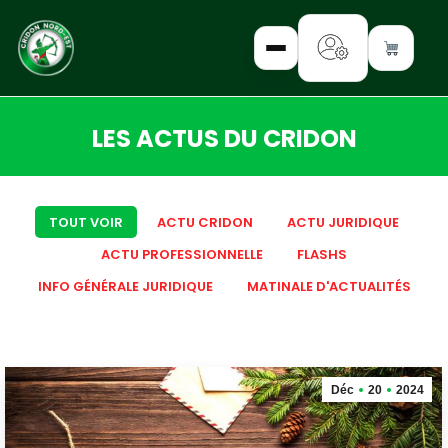
LES ACTUS DU CRIDON
✕
Vous êtes ici :
INTERROGEZ-
TOUT VOIR
ACTU CRIDON
ACTU JURIDIQUE
NOUS
ACTU PROFESSIONNELLE
FLASHS
FORMEZ-
INFO GÉNÉRALE JURIDIQUE
MATINALE D'ACTUALITÉS
VOUS
INFORMEZ-
VOUS
Déc
20
2024
LISEZ-NOUS