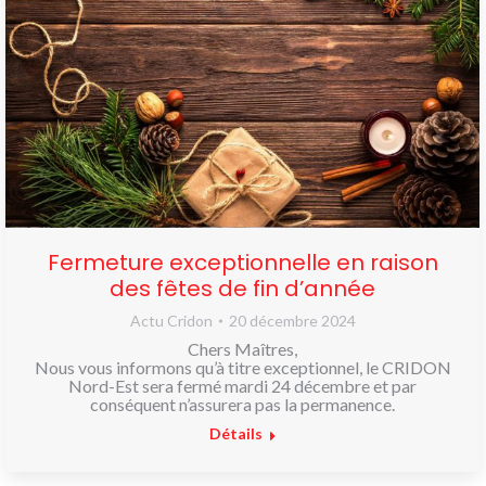
NOUS
CONNAÎTRE
CONTACT
Fermeture exceptionnelle en raison
des fêtes de fin d’année
Actu Cridon
20 décembre 2024
Chers Maîtres,
Nous vous informons qu’à titre exceptionnel, le CRIDON
Nord-Est sera fermé mardi 24 décembre et par
conséquent n’assurera pas la permanence.
Détails