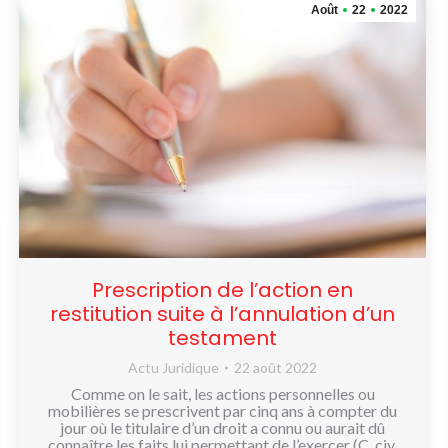
Août
22
2022
Prescription de l’action en
restitution suite à l’annulation d’un
testament
Actu Juridique
22 août 2022
Comme on le sait, les actions personnelles ou
mobilières se prescrivent par cinq ans à compter du
jour où le titulaire d’un droit a connu ou aurait dû
connaître les faits lui permettant de l’exercer (C. civ.