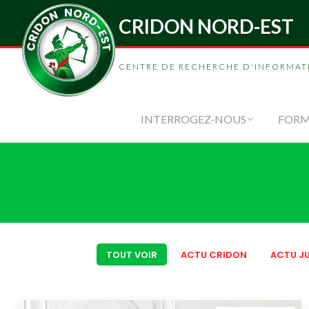
CRIDON NORD-EST
INTERROGEZ-
CENTRE DE RECHERCHE D'INFORMAT
INTERROGEZ-NOUS
FORM
TOUT VOIR
ACTU CRIDON
ACTU JU