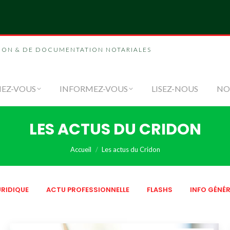
NOUS
FORMEZ-VOUS
INFORMEZ-VOUS
LI
ION & DE DOCUMENTATION NOTARIALES
EZ-VOUS
INFORMEZ-VOUS
LISEZ-NOUS
NO
LES ACTUS DU CRIDON
Vous êtes ici :
Accueil
Les actus du Cridon
RIDIQUE
ACTU PROFESSIONNELLE
FLASHS
INFO GÉNÉR