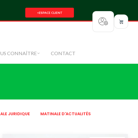
SEZ-NOUS
NOUS CONNAÎTRE
<
ESPACE CLIENT
CONTACT
US CONNAÎTRE
CONTACT
ALE JURIDIQUE
MATINALE D'ACTUALITÉS