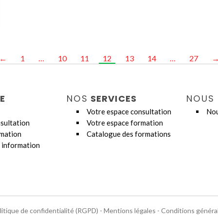
←
1
…
10
11
12
13
14
…
27
E
NOS
SERVICES
NOUS
Votre espace consultation
Nou
sultation
Votre espace formation
rmation
Catalogue des formations
 information
litique de confidentialité (RGPD)
-
Mentions légales
-
Conditions généra